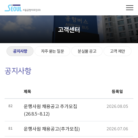
고객센터
공지사항
자주 묻는 질문
분실물 공고
고객 제안
공지사항
제목
등록일
82
운행사원 채용공고 추가모집
2026.08.05
(26.8.5~8.12)
81
운행사원 채용공고(추가모집)
2026.07.06